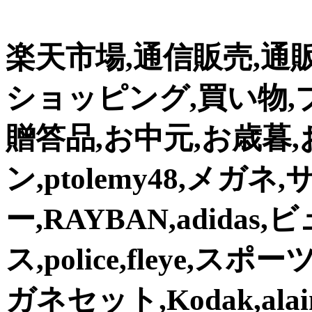
楽天市場,通信販売,通
ショッピング,買い物,
贈答品,お中元,お歳暮
ン,ptolemy48,メ
ー,RAYBAN,adidas,
ス,police,fleye,
ガネセット,Kodak,ala